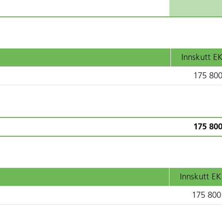
Innskutt E
175 80
175 80
Innskutt EK
175 800