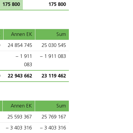
175 800
175 800
K
Annen EK
Sum
0
24 854 745
25 030 545
– 1 911
– 1 911 083
083
0
22 943 662
23 119 462
Annen EK
Sum
25 593 367
25 769 167
– 3 403 316
– 3 403 316