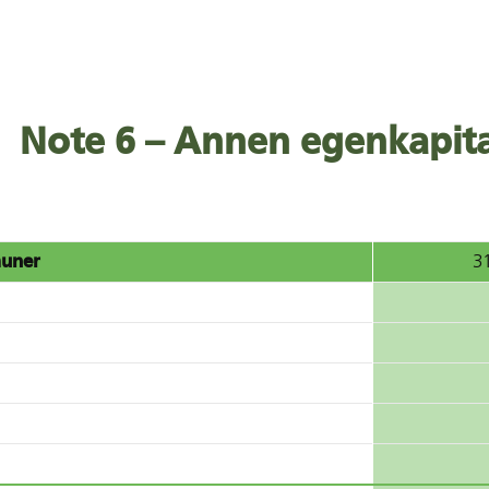
Note 6 – Annen egenkapita
muner
3