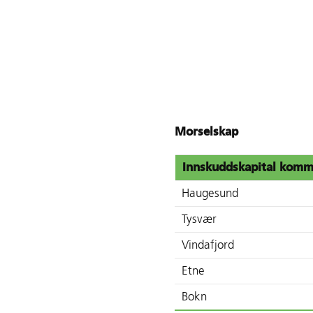
Morselskap
Innskuddskapital kom
Haugesund
Tysvær
Vindafjord
Etne
Bokn